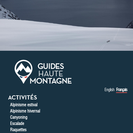
Aller au contenu principal
English
Français
ACTIVITÉS
Alpinisme estival
Alpinisme hivernal
Canyoning
Escalade
Raquettes