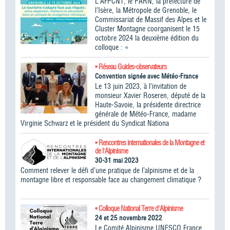
L’AFPCNT, le PARN, la préfecture de
l’Isère, la Métropole de Grenoble, le
Commissariat de Massif des Alpes et le
Cluster Montagne coorganisent le 15
octobre 2024 la deuxième édition du
colloque : «
• Réseau Guides-observateurs
Convention signée avec Météo-France
Le 13 juin 2023, à l’invitation de
monsieur Xavier Roseren, député de la
Haute-Savoie, la présidente directrice
générale de Météo-France, madame
Virginie Schwarz et le président du Syndicat Nationa
• Rencontres internationales de la Montagne et
de l'Alpinisme
30-31 mai 2023
Comment relever le défi d’une pratique de l’alpinisme et de la
montagne libre et responsable face au changement climatique ?
• Colloque National Terre d'Alpinisme
24 et 25 novembre 2022
Le Comité Alpinisme UNESCO France,