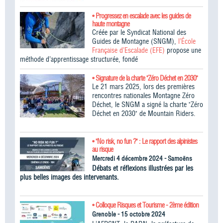
• Progressez en escalade avec les guides de
haute montagne
Créée par le Syndicat National des
Guides de Montagne (SNGM),
l’École
Française d’Escalade (EFE)
propose une
méthode d’apprentissage structurée, fondé
• Signature de la charte "Zéro Déchet en 2030"
Le 21 mars 2025, lors des premières
rencontres nationales Montagne Zéro
Déchet, le SNGM a signé la charte "Zéro
Déchet en 2030" de Mountain Riders.
• "No risk, no fun ?" : Le rapport des alpinistes
au risque
Mercredi 4 décembre 2024 - Samoëns
Débats et réflexions illustrées par les
plus belles images des intervenants.
• Colloque Risques et Tourisme - 2ème édition
Grenoble - 15 octobre 2024