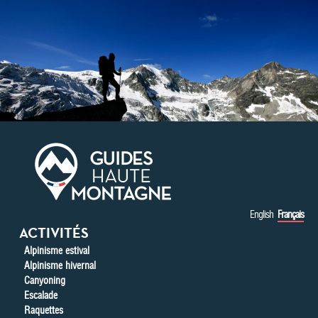
Aller au contenu principal
English
Français
ACTIVITÉS
Alpinisme estival
Alpinisme hivernal
Canyoning
Escalade
Raquettes