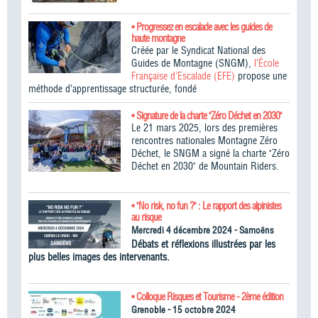
• Progressez en escalade avec les guides de
haute montagne
Créée par le Syndicat National des
Guides de Montagne (SNGM),
l’École
Française d’Escalade (EFE)
propose une
méthode d’apprentissage structurée, fondé
• Signature de la charte "Zéro Déchet en 2030"
Le 21 mars 2025, lors des premières
rencontres nationales Montagne Zéro
Déchet, le SNGM a signé la charte "Zéro
Déchet en 2030" de Mountain Riders.
• "No risk, no fun ?" : Le rapport des alpinistes
au risque
Mercredi 4 décembre 2024 - Samoëns
Débats et réflexions illustrées par les
plus belles images des intervenants.
• Colloque Risques et Tourisme - 2ème édition
Grenoble - 15 octobre 2024