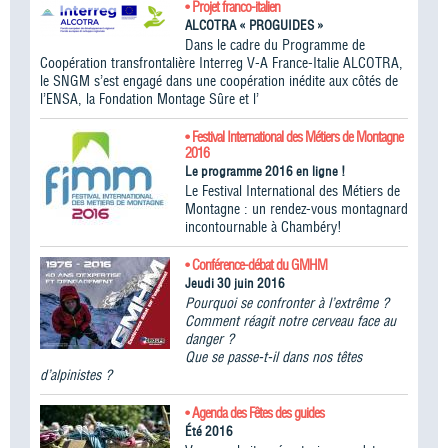
• Projet franco-italien
ALCOTRA « PROGUIDES »
Dans le cadre du Programme de
Coopération transfrontalière Interreg V-A France-Italie ALCOTRA,
le SNGM s’est engagé dans une coopération inédite aux côtés de
l’ENSA, la Fondation Montage Sûre et l’
• Festival International des Métiers de Montagne
2016
Le programme 2016 en ligne !
Le Festival International des Métiers de
Montagne : un rendez-vous montagnard
incontournable à Chambéry!
• Conférence-débat du GMHM
Jeudi 30 juin 2016
Pourquoi se confronter à l’extrême ?
Comment réagit notre cerveau face au
danger ?
Que se passe-t-il dans nos têtes
d’alpinistes ?
• Agenda des Fêtes des guides
Été 2016