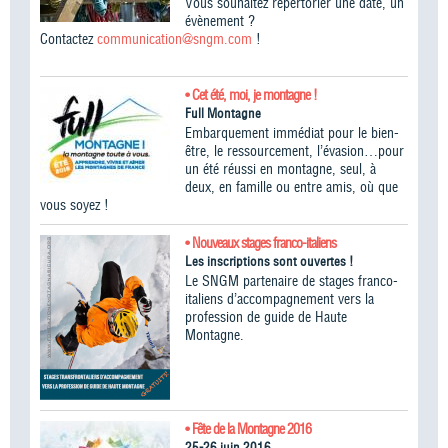
Vous souhaitez répertorier une date, un
évènement ?
Contactez
communication@sngm.com
!
• Cet été, moi, je montagne !
Full Montagne
Embarquement immédiat pour le bien-
être, le ressourcement, l’évasion…pour
un été réussi en montagne, seul, à
deux, en famille ou entre amis, où que
vous soyez !
• Nouveaux stages franco-italiens
Les inscriptions sont ouvertes !
Le SNGM partenaire de stages franco-
italiens d’accompagnement vers la
profession de guide de Haute
Montagne.
• Fête de la Montagne 2016
25-26 juin 2016