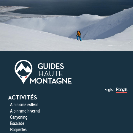
Aller au contenu principal
English
Français
ACTIVITÉS
Alpinisme estival
Alpinisme hivernal
Canyoning
Escalade
Raquettes