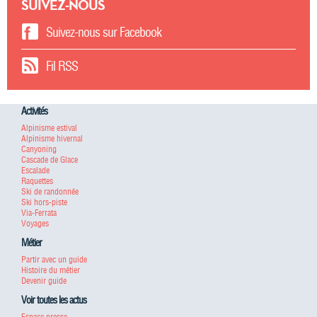
SUIVEZ-NOUS
Suivez-nous sur Facebook
Fil RSS
Activités
Alpinisme estival
Alpinisme hivernal
Canyoning
Cascade de Glace
Escalade
Raquettes
Ski de randonnée
Ski hors-piste
Via-Ferrata
Voyages
Métier
Partir avec un guide
Histoire du métier
Devenir guide
Voir toutes les actus
Espace presse