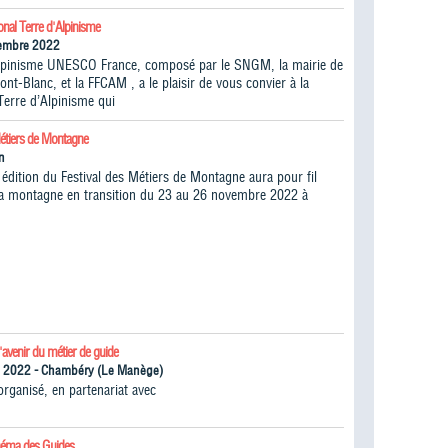
onal Terre d'Alpinisme
vembre 2022
lpinisme UNESCO France, composé par le SNGM, la mairie de
t-Blanc, et la FFCAM , a le plaisir de vous convier à la
Terre d’Alpinisme qui
Métiers de Montagne
n
édition du Festival des Métiers de Montagne aura pour fil
la montagne en transition du 23 au 26 novembre 2022 à
l'avenir du métier de guide
n 2022 - Chambéry (Le Manège)
ganisé, en partenariat avec
inéma des Guides