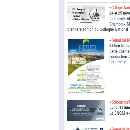
• Colloque Nati
24 et 25 no
Le Comité A
Chamonix-Mon
première édition du Colloque National 
• Festival des 
28éme éditio
Cette 28ème 
conducteur 
Chambéry.
• Colloque sur 
Lundi 13 jui
Le SNGM a or
• Festival de C