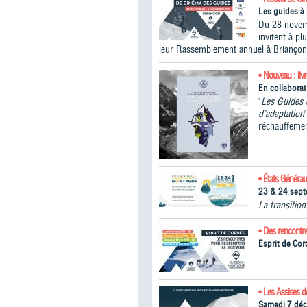
Les guides à 
Du 28 novem
invitent à p
leur Rassemblement annuel à Briançon
• Nouveau : liv
En collabora
"
Les Guides 
d’adaptation
réchauffemen
• États Généra
23 & 24 sep
La transitio
• Des rencontr
Esprit de Cor
• Les Assises 
Samedi 7 dé