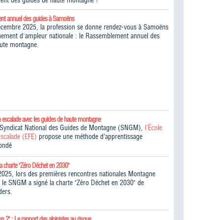
ent des guides de haute montagne !​
nt annuel des guides à Samoëns
écembre 2025, la profession se donne rendez-vous à Samoëns
ement d'ampleur nationale : le Rassemblement annuel des
aute montagne.
n escalade avec les guides de haute montagne
e Syndicat National des Guides de Montagne (SNGM),
l’École
Escalade (EFE)
propose une méthode d’apprentissage
fondé
la charte "Zéro Déchet en 2030"
025, lors des premières rencontres nationales Montagne
 le SNGM a signé la charte "Zéro Déchet en 2030" de
ders.
un ?" : Le rapport des alpinistes au risque