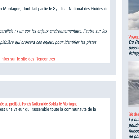
 Montagne, dont fait partie le Syndicat National des Guides de
arallèle : l'un sur les enjeux environnementaux, l'autre sur les
Voyage
énière qui croisera ces enjeux pour identifier les pistes
Du Ru
passan
échapp
'infos sur le site des Rencontres
sée au profit du Fonds National de Solidarité Montagne
é est une valeur qui rassemble toute la communauté de la
Ski de
La nu
poudre
finiss
de ph