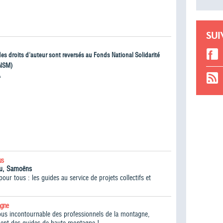
SUI
 des droits d'auteur sont reversés au Fonds National Solidarité
NSM)
À
us
iou, Samoëns
ur tous : les guides au service de projets collectifs et
agne
vous incontournable des professionnels de la montagne,