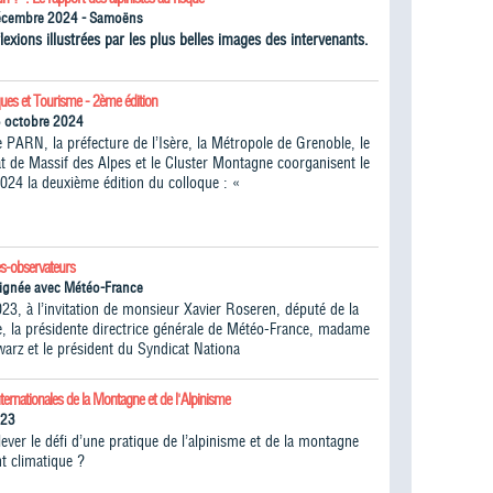
écembre 2024 - Samoëns
lexions illustrées par les plus belles images des intervenants.
ques et Tourisme - 2ème édition
5 octobre 2024
 PARN, la préfecture de l’Isère, la Métropole de Grenoble, le
 de Massif des Alpes et le Cluster Montagne coorganisent le
024 la deuxième édition du colloque : «
s-observateurs
ignée avec Météo-France
023, à l’invitation de monsieur Xavier Roseren, député de la
, la présidente directrice générale de Météo-France, madame
warz et le président du Syndicat Nationa
ternationales de la Montagne et de l'Alpinisme
023
ver le défi d’une pratique de l’alpinisme et de la montagne
t climatique ?