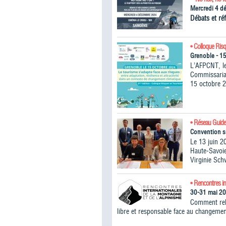
Mercredi 4 d
Débats et réf
• Colloque Ris
Grenoble - 1
L’AFPCNT, le
Commissariat
15 octobre 2
• Réseau Guide
Convention s
Le 13 juin 2
Haute-Savoie
Virginie Sch
• Rencontres in
30-31 mai 2
Comment rele
libre et responsable face au changemen