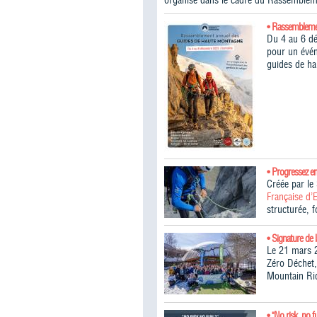
organisé dans le cadre du Rassemblem
• Rassembleme
Du 4 au 6 d
pour un évén
guides de h
• Progressez e
Créée par l
Française d’
structurée, 
• Signature de 
Le 21 mars 2
Zéro Déchet,
Mountain Ri
• "No risk, no f