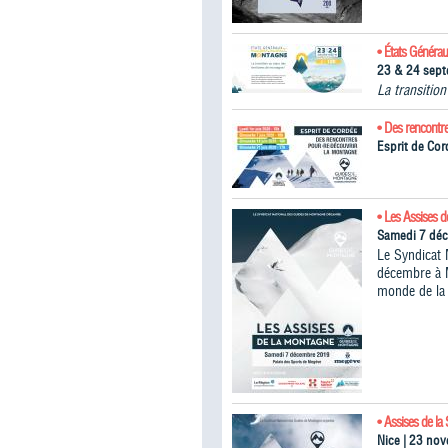
• États Généra
23 & 24 sep
La transitio
• Des rencontr
Esprit de Cor
• Les Assises 
Samedi 7 dé
Le Syndicat 
décembre à M
monde de la 
• Assises de la 
Nice | 23 no