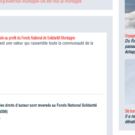
rg/event/full-montagne-cet-ete-moi-je-montagne
Voyage
sée au profit du Fonds National de Solidarité Montagne
Du Ru
é est une valeur qui rassemble toute la communauté de la
passan
échapp
 des droits d'auteur sont reversés au Fonds National Solidarité
Ski hor
NSM)
Il a n
À
dénatu