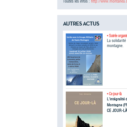
Toutes les infos :
http://www.montanea.o
AUTRES ACTUS
• Soirée organi
La solidarit
montagne.
• Ce jour-là
L'intégralité
Montagne (F
CE JOUR-L