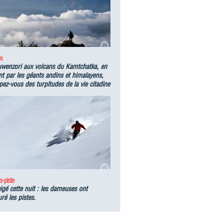
s
wenzori aux volcans du Kamtchatka, en
t par les géants andins et himalayens,
ez-vous des turpitudes de la vie citadine
s-piste
eigé cette nuit : les dameuses ont
ré les pistes.