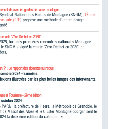
n escalade avec les guides de haute montagne
e Syndicat National des Guides de Montagne (SNGM),
l’École
Escalade (EFE)
propose une méthode d’apprentissage
fondé
la charte "Zéro Déchet en 2030"
025, lors des premières rencontres nationales Montagne
 le SNGM a signé la charte "Zéro Déchet en 2030" de
ders.
un ?" : Le rapport des alpinistes au risque
écembre 2024 - Samoëns
lexions illustrées par les plus belles images des intervenants.
ques et Tourisme - 2ème édition
5 octobre 2024
 PARN, la préfecture de l’Isère, la Métropole de Grenoble, le
 de Massif des Alpes et le Cluster Montagne coorganisent le
024 la deuxième édition du colloque : «