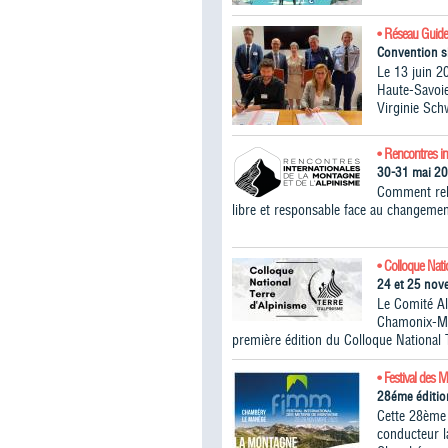
• Réseau Guide
Convention s
Le 13 juin 2
Haute-Savoie
Virginie Sch
• Rencontres in
30-31 mai 2
Comment rele
libre et responsable face au changemen
• Colloque Nati
24 et 25 no
Le Comité A
Chamonix-Mon
première édition du Colloque National 
• Festival des 
28éme éditio
Cette 28ème 
conducteur 