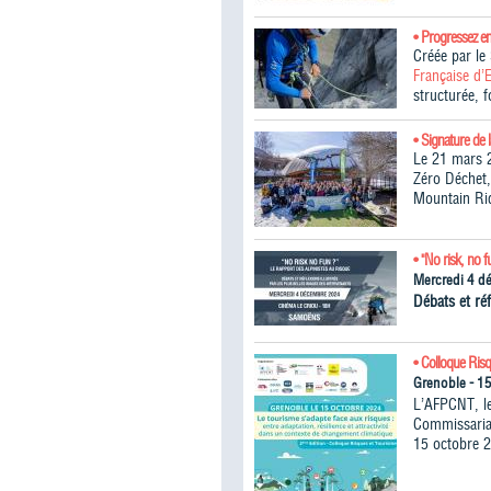
• Progressez e
Créée par l
Française d’
structurée, 
• Signature de 
Le 21 mars 2
Zéro Déchet,
Mountain Ri
• "No risk, no f
Mercredi 4 d
Débats et réf
• Colloque Ris
Grenoble - 1
L’AFPCNT, le
Commissariat
15 octobre 2