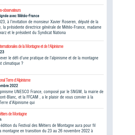
s-observateurs
ignée avec Météo-France
023, à l’invitation de monsieur Xavier Roseren, député de la
, la présidente directrice générale de Météo-France, madame
warz et le président du Syndicat Nationa
ternationales de la Montagne et de l'Alpinisme
023
ver le défi d’une pratique de l’alpinisme et de la montagne
t climatique ?
onal Terre d'Alpinisme
vembre 2022
lpinisme UNESCO France, composé par le SNGM, la mairie de
t-Blanc, et la FFCAM , a le plaisir de vous convier à la
Terre d’Alpinisme qui
Métiers de Montagne
n
édition du Festival des Métiers de Montagne aura pour fil
la montagne en transition du 23 au 26 novembre 2022 à