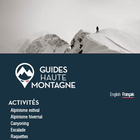
Aller au contenu principal
English
Français
ACTIVITÉS
Alpinisme estival
Alpinisme hivernal
Canyoning
Escalade
Raquettes