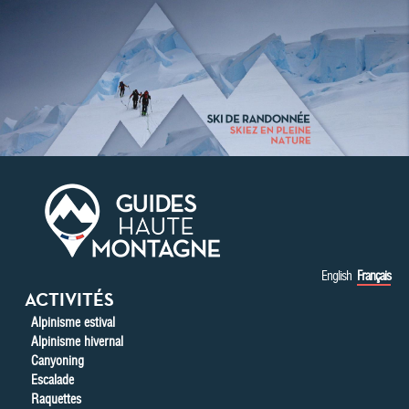
Aller au contenu principal
English
Français
ACTIVITÉS
Alpinisme estival
Alpinisme hivernal
Canyoning
Escalade
Raquettes