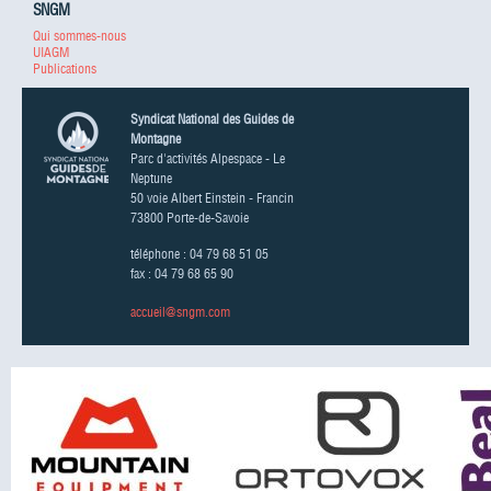
SNGM
Qui sommes-nous
UIAGM
Publications
Syndicat National des Guides de
Montagne
Parc d'activités Alpespace - Le
Neptune
50 voie Albert Einstein - Francin
73800 Porte-de-Savoie
téléphone : 04 79 68 51 05
fax : 04 79 68 65 90
accueil@sngm.com