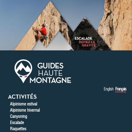
Aller au contenu principal
English
Français
ACTIVITÉS
Alpinisme estival
Alpinisme hivernal
Canyoning
Escalade
Raquettes