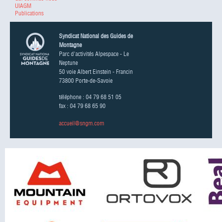
UIAGM
Publications
Syndicat National des Guides de
Montagne
Parc d'activités Alpespace - Le
Neptune
50 voie Albert Einstein - Francin
73800 Porte-de-Savoie
téléphone : 04 79 68 51 05
fax : 04 79 68 65 90
accueil@sngm.com