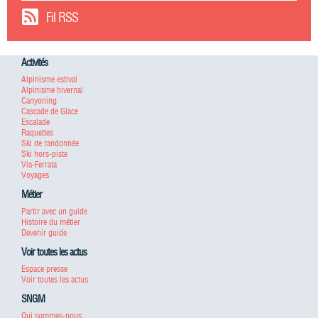
Fil RSS
Activités
Alpinisme estival
Alpinisme hivernal
Canyoning
Cascade de Glace
Escalade
Raquettes
Ski de randonnée
Ski hors-piste
Via-Ferrata
Voyages
Métier
Partir avec un guide
Histoire du métier
Devenir guide
Voir toutes les actus
Espace presse
Voir toutes les actus
SNGM
Qui sommes-nous