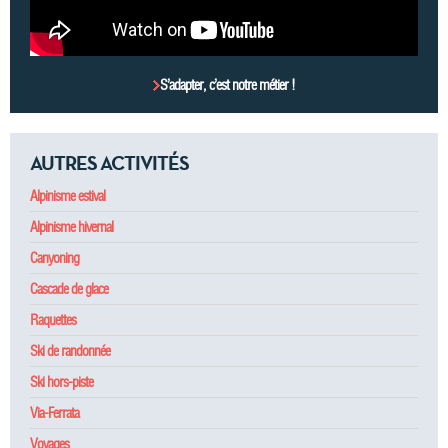
S’adapter, c’est notre métier !
AUTRES ACTIVITÉS
Alpinisme estival
Alpinisme hivernal
Canyoning
Cascade de glace
Raquettes
Ski de randonnée
Ski hors-piste
Via-Ferrata
Voyages