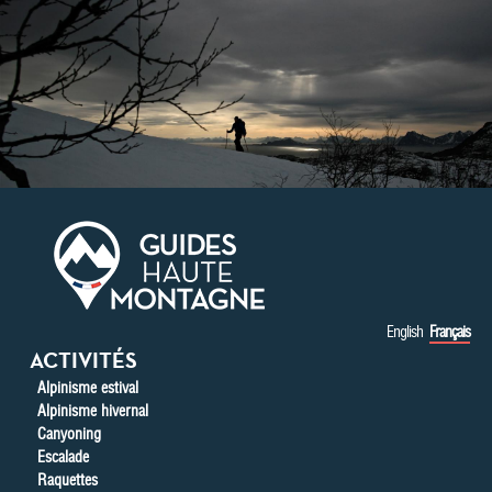
Aller au contenu principal
English
Français
ACTIVITÉS
Alpinisme estival
Alpinisme hivernal
Canyoning
Escalade
Raquettes