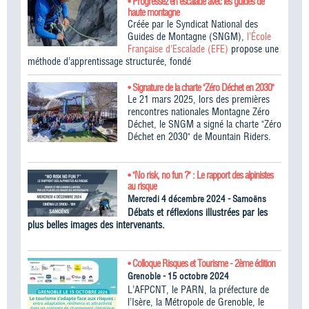
• Progressez en escalade avec les guides de
haute montagne
Créée par le Syndicat National des
Guides de Montagne (SNGM),
l’École
Française d’Escalade (EFE)
propose une
méthode d’apprentissage structurée, fondé
• Signature de la charte "Zéro Déchet en 2030"
Le 21 mars 2025, lors des premières
rencontres nationales Montagne Zéro
Déchet, le SNGM a signé la charte "Zéro
Déchet en 2030" de Mountain Riders.
• "No risk, no fun ?" : Le rapport des alpinistes
au risque
Mercredi 4 décembre 2024 - Samoëns
Débats et réflexions illustrées par les
plus belles images des intervenants.
• Colloque Risques et Tourisme - 2ème édition
Grenoble - 15 octobre 2024
L’AFPCNT, le PARN, la préfecture de
l’Isère, la Métropole de Grenoble, le