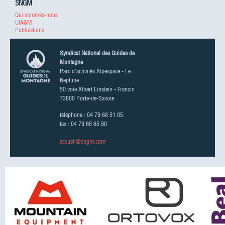
SNGM
Qui sommes-nous
UIAGM
Publications
Syndicat National des Guides de
Montagne
Parc d'activités Alpespace - Le
Neptune
50 voie Albert Einstein - Francin
73800 Porte-de-Savoie
téléphone : 04 79 68 51 05
fax : 04 79 68 65 90
accueil@sngm.com