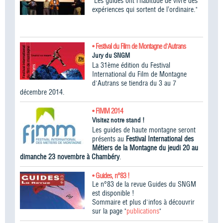
"Les guides ont l’habitude de vivre des
expériences qui sortent de l’ordinaire."
• Festival du Film de Montagne d'Autrans
Jury du SNGM
La 31ème édition du Festival
International du Film de Montagne
d'Autrans se tiendra du 3 au 7
décembre 2014.
• FIMM 2014
Visitez notre stand !
Les guides de haute montagne seront
présents au
Festival International des
Métiers de la Montagne du jeudi 20 au
dimanche 23 novembre à Chambéry
.
• Guides, n°83 !
Le n°83 de la revue Guides du SNGM
est disponible !
Sommaire et plus d'infos à découvrir
sur la page "
publications
"