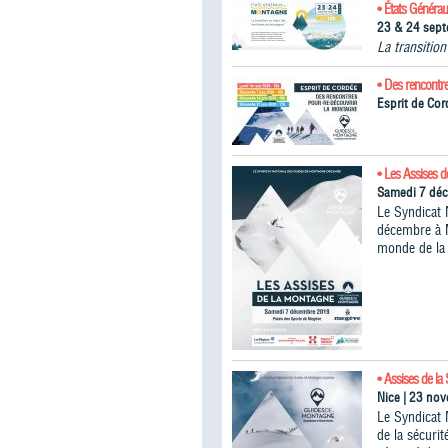
• États Généra
23 & 24 sep
La transitio
• Des rencontr
Esprit de Cor
• Les Assises 
Samedi 7 dé
Le Syndicat 
décembre à M
monde de la 
• Assises de la 
Nice | 23 no
Le Syndicat 
de la sécuri