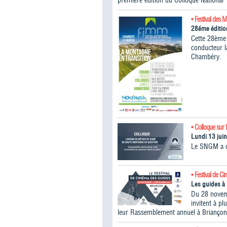
première édition du Colloque National 
• Festival des 
28éme éditio
Cette 28ème 
conducteur 
Chambéry.
• Colloque sur 
Lundi 13 jui
Le SNGM a or
• Festival de C
Les guides à 
Du 28 novem
invitent à p
leur Rassemblement annuel à Briançon