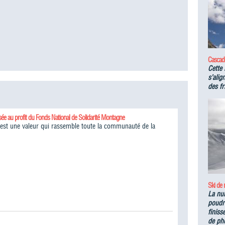
Cascad
Cette 
s’alig
des fr
sée au profit du Fonds National de Solidarité Montagne
é est une valeur qui rassemble toute la communauté de la
Ski de
La nu
poudre
finiss
de ph