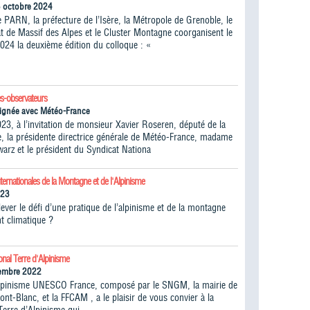
5 octobre 2024
 PARN, la préfecture de l’Isère, la Métropole de Grenoble, le
 de Massif des Alpes et le Cluster Montagne coorganisent le
024 la deuxième édition du colloque : «
s-observateurs
ignée avec Météo-France
023, à l’invitation de monsieur Xavier Roseren, député de la
, la présidente directrice générale de Météo-France, madame
warz et le président du Syndicat Nationa
ternationales de la Montagne et de l'Alpinisme
023
ver le défi d’une pratique de l’alpinisme et de la montagne
t climatique ?
onal Terre d'Alpinisme
vembre 2022
lpinisme UNESCO France, composé par le SNGM, la mairie de
t-Blanc, et la FFCAM , a le plaisir de vous convier à la