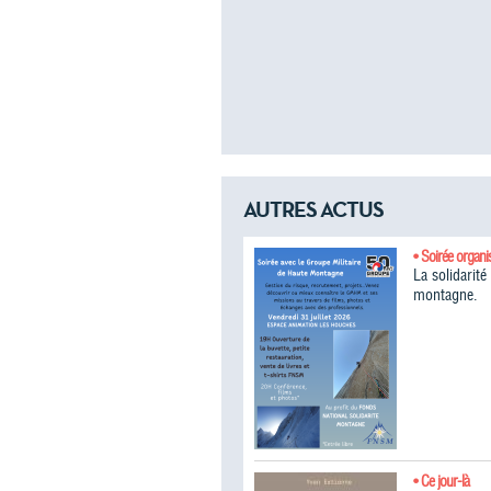
AUTRES ACTUS
• Soirée organi
La solidarit
montagne.
• Ce jour-là