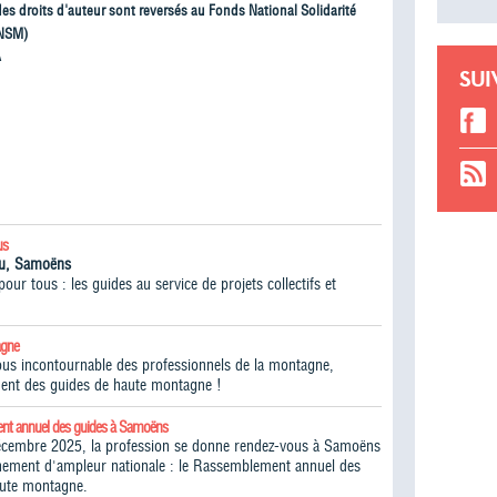
 des droits d'auteur sont reversés au Fonds National Solidarité
NSM)
À
SUI
us
iou, Samoëns
ur tous : les guides au service de projets collectifs et
agne
vous incontournable des professionnels de la montagne,
ent des guides de haute montagne !​
nt annuel des guides à Samoëns
écembre 2025, la profession se donne rendez-vous à Samoëns
ement d'ampleur nationale : le Rassemblement annuel des
aute montagne.