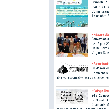
Grenoble - 1
L’AFPCNT, le
Commissariat
15 octobre 2
• Réseau Guide
Convention s
Le 13 juin 2
Haute-Savoie
Virginie Sch
• Rencontres in
30-31 mai 2
Comment rele
libre et responsable face au changemen
• Colloque Nati
24 et 25 no
Le Comité A
Chamonix-Mon