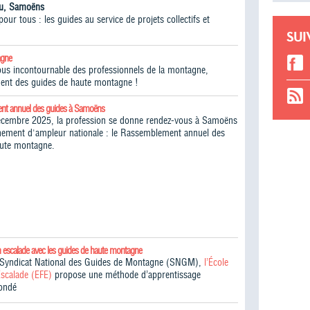
iou, Samoëns
ur tous : les guides au service de projets collectifs et
SUI
agne
vous incontournable des professionnels de la montagne,
ent des guides de haute montagne !​
nt annuel des guides à Samoëns
écembre 2025, la profession se donne rendez-vous à Samoëns
ement d'ampleur nationale : le Rassemblement annuel des
aute montagne.
n escalade avec les guides de haute montagne
e Syndicat National des Guides de Montagne (SNGM),
l’École
Escalade (EFE)
propose une méthode d’apprentissage
fondé