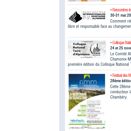
• Rencontres in
30-31 mai 2
Comment rele
libre et responsable face au changemen
• Colloque Nati
24 et 25 no
Le Comité A
Chamonix-Mon
première édition du Colloque National 
• Festival des 
28éme éditio
Cette 28ème 
conducteur 
Chambéry.