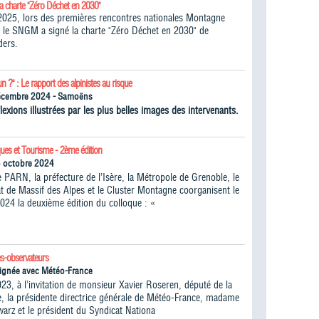
la charte "Zéro Déchet en 2030"
025, lors des premières rencontres nationales Montagne
 le SNGM a signé la charte "Zéro Déchet en 2030" de
ders.
un ?" : Le rapport des alpinistes au risque
écembre 2024 - Samoëns
lexions illustrées par les plus belles images des intervenants.
ques et Tourisme - 2ème édition
5 octobre 2024
 PARN, la préfecture de l’Isère, la Métropole de Grenoble, le
 de Massif des Alpes et le Cluster Montagne coorganisent le
024 la deuxième édition du colloque : «
s-observateurs
ignée avec Météo-France
023, à l’invitation de monsieur Xavier Roseren, député de la
, la présidente directrice générale de Météo-France, madame
warz et le président du Syndicat Nationa