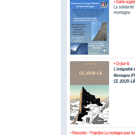
• Soirée organi
La solidarit
montagne.
• Ce jour-là
L'intégralité
Montagne (F
CE JOUR-L
• Rencontre - Projection La montagne pour to