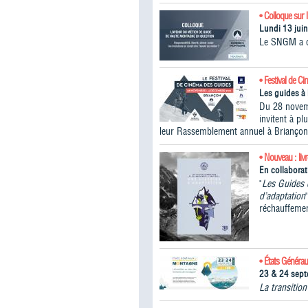
• Colloque sur 
Lundi 13 jui
Le SNGM a or
• Festival de C
Les guides à 
Du 28 novem
invitent à p
leur Rassemblement annuel à Briançon
• Nouveau : liv
En collabora
"
Les Guides 
d’adaptation
réchauffemen
• États Généra
23 & 24 sep
La transitio