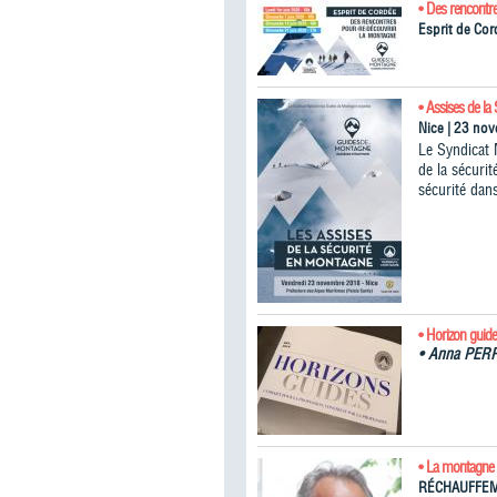
• Des rencontr
Esprit de Cor
• Assises de la 
Nice | 23 no
Le Syndicat 
de la sécuri
sécurité dans
• Horizon guides
•
Anna PER
• La montagne 
RÉCHAUFFEM