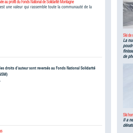
sée au profit du Fonds National de Solidarité Montagne
é est une valeur qui rassemble toute la communauté de la
Ski de
La nu
poudre
finiss
de ph
 des droits d'auteur sont reversés au Fonds National Solidarité
NSM)
À
Ski hor
Il a n
dénatu
us