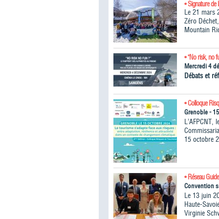
• Signature de 
Le 21 mars 2
Zéro Déchet,
Mountain Ri
• "No risk, no f
Mercredi 4 d
Débats et réf
• Colloque Ris
Grenoble - 1
L’AFPCNT, le
Commissariat
15 octobre 2
• Réseau Guide
Convention s
Le 13 juin 2
Haute-Savoie
Virginie Sch