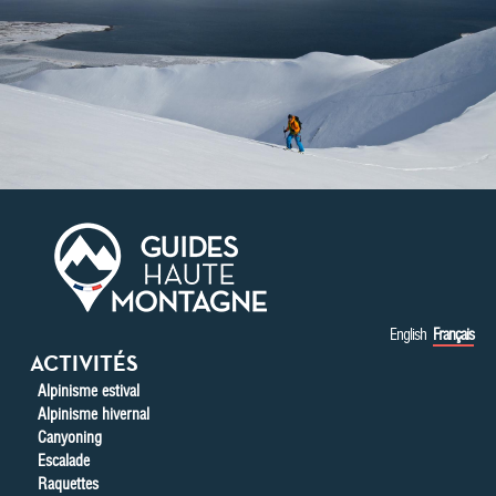
Aller au contenu principal
English
Français
ACTIVITÉS
Alpinisme estival
Alpinisme hivernal
Canyoning
Escalade
Raquettes