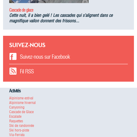
Cascade de glace
Cette nuit, il a bien gelé ! Les cascades qui s’alignent dans ce
magnifique vallon donnent des frissons...
SUIVEZ-NOUS
Suivez-nous sur Facebook
Fil RSS
Activités
Alpinisme estival
Alpinisme hivernal
Canyoning
Cascade de Glace
Escalade
Raquettes
Ski de randonnée
Ski hors-piste
Via-Ferrata