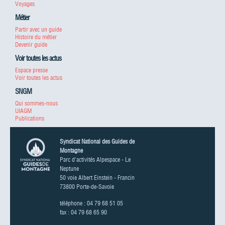
Voyages
Métier
Partir avec un guide
Histoire du métier
Devenir guide
Voir toutes les actus
Espace presse
Voir toutes les actus
SNGM
Qui sommes-nous
UIAGM
Publications
Syndicat National des Guides de
Montagne
Parc d'activités Alpespace - Le
Neptune
50 voie Albert Einstein - Francin
73800 Porte-de-Savoie
téléphone : 04 79 68 51 05
fax : 04 79 68 65 90