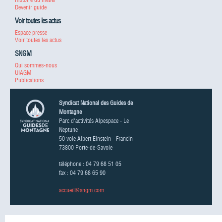
Devenir guide
Voir toutes les actus
Espace presse
Voir toutes les actus
SNGM
Qui sommes-nous
UIAGM
Publications
Syndicat National des Guides de
Montagne
Parc d'activités Alpespace - Le
Neptune
50 voie Albert Einstein - Francin
73800 Porte-de-Savoie
téléphone : 04 79 68 51 05
fax : 04 79 68 65 90
accueil@sngm.com