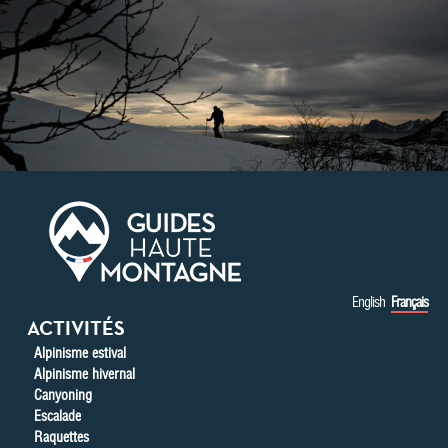
Aller au contenu principal
English
Français
ACTIVITÉS
Alpinisme estival
Alpinisme hivernal
Canyoning
Escalade
Raquettes