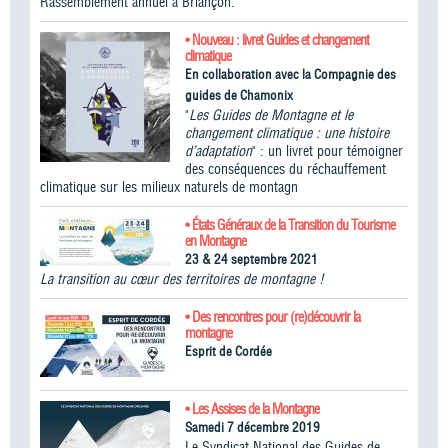
Rassemblement annuel à Briançon.
• Nouveau : livret Guides et changement
climatique
En collaboration avec la Compagnie des
guides de Chamonix
"
Les Guides de Montagne et le
changement climatique : une histoire
d’adaptation
" : un livret pour témoigner
des conséquences du réchauffement
climatique sur les milieux naturels de montagn
• États Généraux de la Transition du Tourisme
en Montagne
23 & 24 septembre 2021
La transition au cœur des territoires de montagne !
• Des rencontres pour (re)découvrir la
montagne
Esprit de Cordée
• Les Assises de la Montagne
Samedi 7 décembre 2019
Le Syndicat National des Guides de