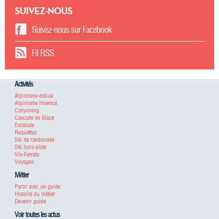
SUIVEZ-NOUS
Suivez-nous sur Facebook
Fil RSS
Activités
Alpinisme estival
Alpinisme hivernal
Canyoning
Cascade de Glace
Escalade
Raquettes
Ski de randonnée
Ski hors-piste
Via-Ferrata
Voyages
Métier
Partir avec un guide
Histoire du métier
Devenir guide
Voir toutes les actus