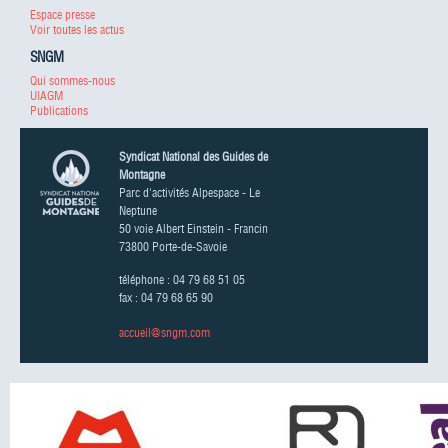
Espace presse
Voir toutes les actus
SNGM
Qui sommes-nous
UIAGM
Publications
Syndicat National des Guides de
Montagne
Parc d'activités Alpespace - Le
Neptune
50 voie Albert Einstein - Francin
73800 Porte-de-Savoie
téléphone : 04 79 68 51 05
fax : 04 79 68 65 90
accueil@sngm.com