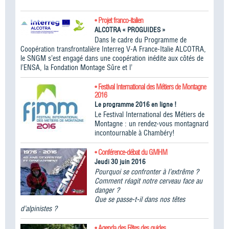
• Projet franco-italien
ALCOTRA « PROGUIDES »
Dans le cadre du Programme de
Coopération transfrontalière Interreg V-A France-Italie ALCOTRA,
le SNGM s’est engagé dans une coopération inédite aux côtés de
l’ENSA, la Fondation Montage Sûre et l’
• Festival International des Métiers de Montagne
2016
Le programme 2016 en ligne !
Le Festival International des Métiers de
Montagne : un rendez-vous montagnard
incontournable à Chambéry!
• Conférence-débat du GMHM
Jeudi 30 juin 2016
Pourquoi se confronter à l’extrême ?
Comment réagit notre cerveau face au
danger ?
Que se passe-t-il dans nos têtes
d’alpinistes ?
• Agenda des Fêtes des guides