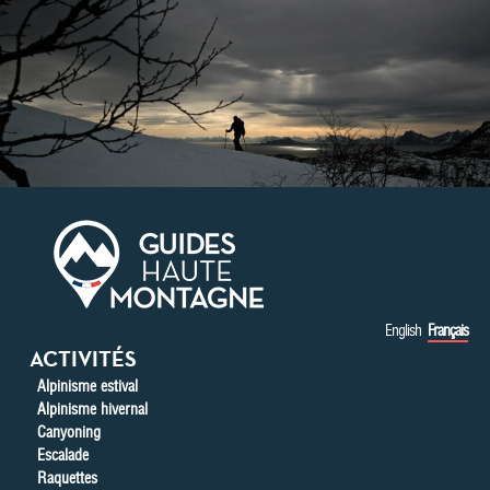
Aller au contenu principal
English
Français
ACTIVITÉS
Alpinisme estival
Alpinisme hivernal
Canyoning
Escalade
Raquettes