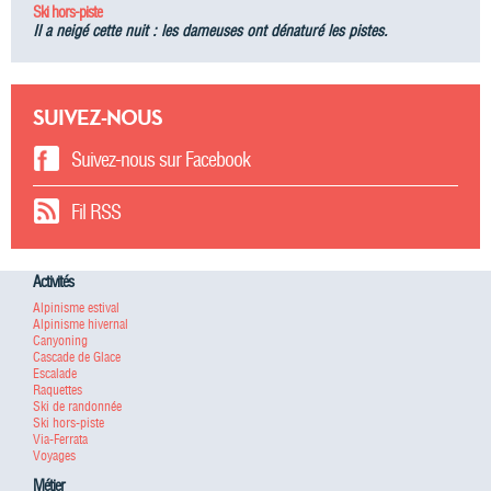
Ski hors-piste
Il a neigé cette nuit : les dameuses ont dénaturé les pistes.
SUIVEZ-NOUS
Suivez-nous sur Facebook
Fil RSS
Activités
Alpinisme estival
Alpinisme hivernal
Canyoning
Cascade de Glace
Escalade
Raquettes
Ski de randonnée
Ski hors-piste
Via-Ferrata
Voyages
Métier