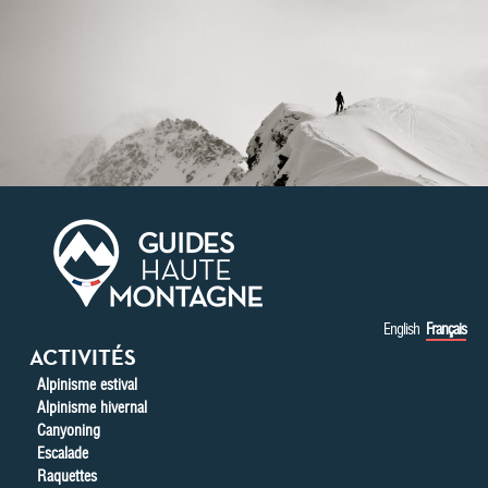
Aller au contenu principal
English
Français
ACTIVITÉS
Alpinisme estival
Alpinisme hivernal
Canyoning
Escalade
Raquettes