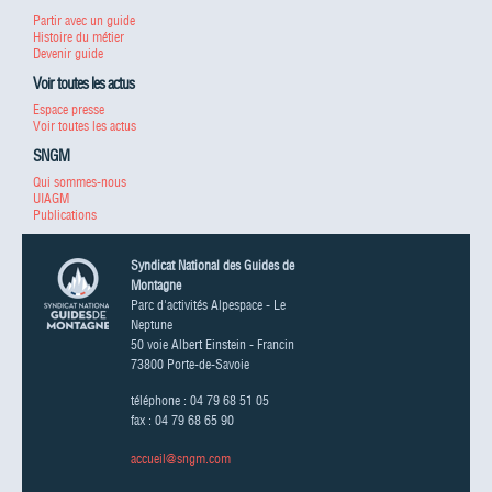
Partir avec un guide
Histoire du métier
Devenir guide
Voir toutes les actus
Espace presse
Voir toutes les actus
SNGM
Qui sommes-nous
UIAGM
Publications
Syndicat National des Guides de
Montagne
Parc d'activités Alpespace - Le
Neptune
50 voie Albert Einstein - Francin
73800 Porte-de-Savoie
téléphone : 04 79 68 51 05
fax : 04 79 68 65 90
accueil@sngm.com