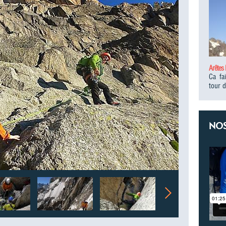
Arêtes
Ca fa
tour d
NOS