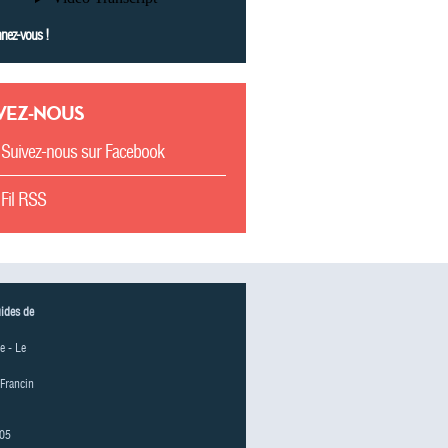
nez-vous !
VEZ-NOUS
Suivez-nous sur Facebook
Fil RSS
uides de
e - Le
 Francin
 05