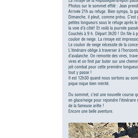
La rimaye de la République/Grépon pass
Photos sur le sommet effilé : Jean prend 
Arrivée 21h au refuge. Bien sympa, la ga
Dimanche, il pleut, comme prévu. C’est 
petites longueurs sous le refuge après l
la voie d’à côté! Et voilà la journée passé
Couchés à 9 h. Départ 3h20 ! On file à pl
couloir de neige. La rimaye est impress
Le couloir de neige nécessite de la concen
L’itinéraire oblige à traverser à l’horizo
d’avalanche. On remonte des vires, trave
vires et on finit par buter sur une che
joli combat pour cette première longueu
tout y passe !
Il est 12h30 quand nous sortons au somm
pique nique bien mérité.
Du sommet, c’est une nouvelle course q
en glace/neige pour rejoindre l’itinérai
de la fameuse arête !
Encore une belle aventure.