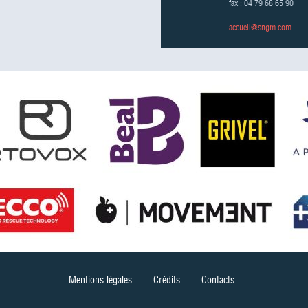
fax : 04 79 68 65 90
accueil@sngm.com
Mentions légales
Crédits
Contacts