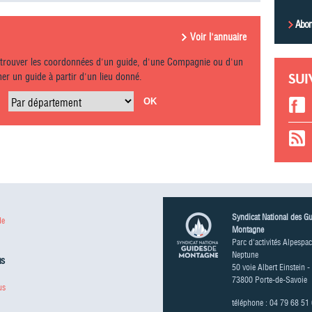
Abon
Voir l'annuaire
etrouver les coordonnées d'un guide, d'une Compagnie ou d'un
r un guide à partir d'un lieu donné.
SUI
Par département
Syndicat National des G
de
Montagne
Parc d'activités Alpespac
Neptune
us
50 voie Albert Einstein -
73800 Porte-de-Savoie
us
téléphone : 04 79 68 51