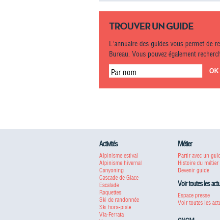
TROUVER UN GUIDE
L'annuaire des guides vous permet de r
Bureau. Vous pouvez également recherche
Par nom
Activités
Métier
Alpinisme estival
Partir avec un gui
Alpinisme hivernal
Histoire du métier
Canyoning
Devenir guide
Cascade de Glace
Voir toutes les act
Escalade
Raquettes
Espace presse
Ski de randonnée
Voir toutes les act
Ski hors-piste
Via-Ferrata