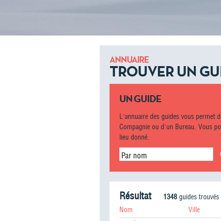
ANNUAIRE
TROUVER UN GU
UN GUIDE
L'annuaire des guides vous permet d
Compagnie ou d'un Bureau. Vous pou
lieu donné.
Par nom
Résultat
1348
guides trouvés
Nom
Ville