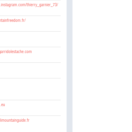
w.instagram.com/thierry_garnier_73/
ntainfreedom.fr/
arridolestache.com
.eu
dimountainguide.fr