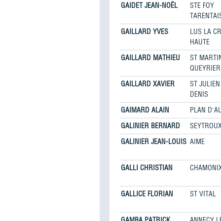
GAIDET JEAN-NOËL
STE FOY
TARENTAI
GAILLARD YVES
LUS LA C
HAUTE
GAILLARD MATHIEU
ST MARTI
QUEYRIER
GAILLARD XAVIER
ST JULIE
DENIS
GAIMARD ALAIN
PLAN D'A
GALINIER BERNARD
SEYTROU
GALINIER JEAN-LOUIS
AIME
GALLI CHRISTIAN
CHAMONI
GALLICE FLORIAN
ST VITAL
GAMBA PATRICK
ANNECY L