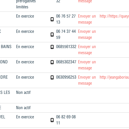
prérogatives
32
message
limitées
En exercice
06 76 57 27
Envoyer un
http://https://qu
13
message
X
En exercice
06 74 37 44
Envoyer un
59
message
 BAINS
En exercice
0685561332
Envoyer un
message
MOND
En exercice
0685302347
Envoyer un
message
NDRE
En exercice
0630956253
Envoyer un
http://jeangaboria
message
S LES
Non actif
E
Non actif
VEL
En exercice
06 82 69 08
11