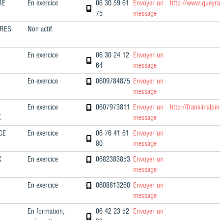
RE
En exercice
06 30 59 61
Envoyer un
http://www.queyr
75
message
RES
Non actif
N
En exercice
06 30 24 12
Envoyer un
64
message
N
En exercice
0609784875
Envoyer un
message
En exercice
0607973811
Envoyer un
http://franklinalp
E
message
CE
En exercice
06 76 41 61
Envoyer un
80
message
X
En exercice
0682383853
Envoyer un
message
En exercice
0608813260
Envoyer un
message
En formation,
06 42 23 52
Envoyer un