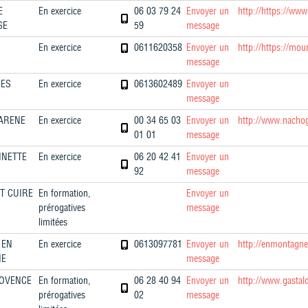
E
En exercice
06 03 79 24
Envoyer un
http://https://ww
SE
59
message
En exercice
0611620358
Envoyer un
http://https://mou
message
HES
En exercice
0613602489
Envoyer un
message
'ARENE
En exercice
00 34 65 03
Envoyer un
http://www.nachog
01 01
message
NETTE
En exercice
06 20 42 41
Envoyer un
92
message
T CUIRE
En formation,
Envoyer un
prérogatives
message
limitées
 EN
En exercice
0613097781
Envoyer un
http://enmontagne
NE
message
ROVENCE
En formation,
06 28 40 94
Envoyer un
http://www.gastal
prérogatives
02
message