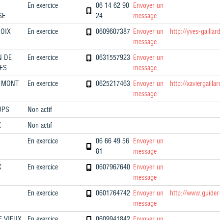
En exercice
06 14 62 90
Envoyer un
SE
24
message
ROIX
En exercice
0609607387
Envoyer un
http://yves-gaill
message
N DE
En exercice
0631557923
Envoyer un
ES
message
N MONT
En exercice
0625217463
Envoyer un
http://xaviergail
message
UPS
Non actif
X
Non actif
En exercice
06 66 49 56
Envoyer un
81
message
X
En exercice
0607967640
Envoyer un
message
En exercice
0601764742
Envoyer un
http://www.guider
message
E VIEUX
En exercice
0609941842
Envoyer un