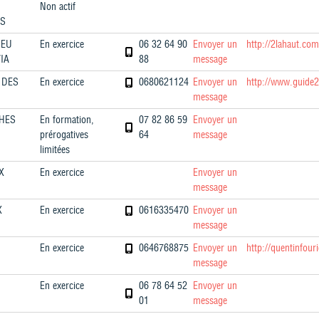
Non actif
ES
MEU
En exercice
06 32 64 90
Envoyer un
http://2lahaut.com
IA
88
message
 DES
En exercice
0680621124
Envoyer un
http://www.guide
message
HES
En formation,
07 82 86 59
Envoyer un
prérogatives
64
message
limitées
X
En exercice
Envoyer un
message
X
En exercice
0616335470
Envoyer un
message
En exercice
0646768875
Envoyer un
http://quentinfour
message
En exercice
06 78 64 52
Envoyer un
01
message