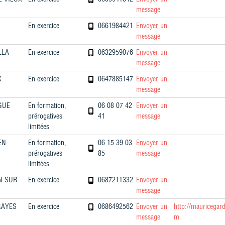
message
En exercice
0661984421
Envoyer un
message
LLA
En exercice
0632959076
Envoyer un
message
X
En exercice
0647885147
Envoyer un
message
GUE
En formation,
06 08 07 42
Envoyer un
prérogatives
41
message
limitées
EN
En formation,
06 15 39 03
Envoyer un
prérogatives
85
message
limitées
N SUR
En exercice
0687211332
Envoyer un
message
RAYES
En exercice
0686492562
Envoyer un
http://mauricegar
message
m